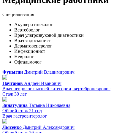
Специализация
Акушер-гинеколог
Вертебролог
Врач ультрозвуковой диагностики
Врач эндоскопист
Дерматовенеролог
Инфекционист
Невролог
Офтальмолог
Фуныгин
Дмитрий
Владимирович
Пачганов
Андрей
Иванович
Врач невролог высшей категории, вертеброневролог
Стаж 30 лет
Зинатулина
Татьяна
Николаевна
Общий стаж 21 год
Врач гастроэнтеролог
Лысенко
Дмитрий
Александрович
Общий стаж 26 лет