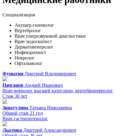
Специализация
Акушер-гинеколог
Вертебролог
Врач ультрозвуковой диагностики
Врач эндоскопист
Дерматовенеролог
Инфекционист
Невролог
Офтальмолог
Фуныгин
Дмитрий
Владимирович
Пачганов
Андрей
Иванович
Врач невролог высшей категории, вертеброневролог
Стаж 30 лет
Зинатулина
Татьяна
Николаевна
Общий стаж 21 год
Врач гастроэнтеролог
Лысенко
Дмитрий
Александрович
Общий стаж 26 лет