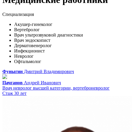
Специализация
Акушер-гинеколог
Вертебролог
Врач ультрозвуковой диагностики
Врач эндоскопист
Дерматовенеролог
Инфекционист
Невролог
Офтальмолог
Фуныгин
Дмитрий
Владимирович
Пачганов
Андрей
Иванович
Врач невролог высшей категории, вертеброневролог
Стаж 30 лет