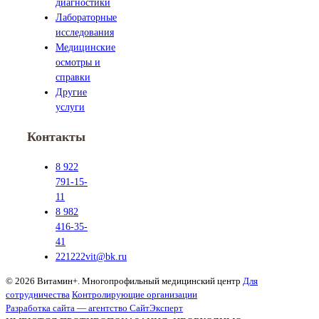
диагностики
Лабораторные
исследования
Медицинские
осмотры и
справки
Другие
услуги
Контакты
8 922
791-15-
11
8 982
416-35-
41
221222vit@bk.ru
© 2026 Витамин+. Многопрофильный медицинский центр
Для
сотрудничества
Контролирующие организации
Разработка сайта — агентство СайтЭксперт