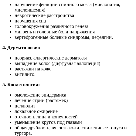
нарушение функции спинного мозга (миелопатия,
миелоишемия)
невротические расстройства
нарушения сна
головокружения различного генеза
мигрень и головные боли напряжения
вертеброгенные болевые синдромы, цефалгии.
4. Дерматология:
псориаз, аллергические дерматозы
выпадение волос (диффузная аллопеция)
растяжки на коже
витилиго.
5. Косметология:
омоложение эпидермиса
лечение стрий (растяжек)
целлюлит
локальное ожирение
отечность лица и конечностей
уменьшение кругов под глазами
общая дряблость, вялость кожи, снижение ее тонуса и
тургора.