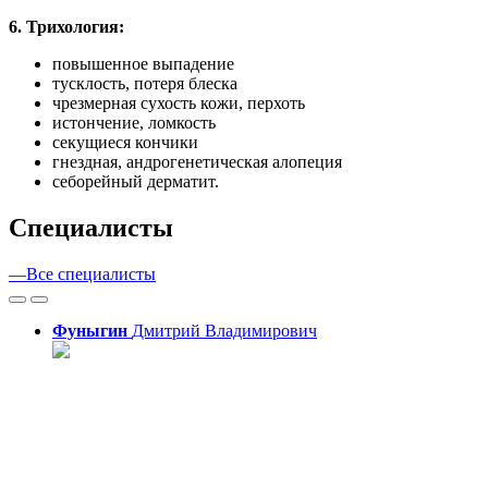
6. Трихология:
повышенное выпадение
тусклость, потеря блеска
чрезмерная сухость кожи, перхоть
истончение, ломкость
секущиеся кончики
гнездная, андрогенетическая алопеция
себорейный дерматит.
Cпециалисты
—
Все специалисты
Фуныгин
Дмитрий
Владимирович