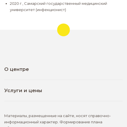
2020 г., Самарский государственный медицинский
университет (инфекционист)
О центре
Новости
Отзывы
Услуги и цены
Вакансии
Консультативный приём специалистов
Лицензии
Инструментальные методы диагностики
О компании
Материалы, размещенные на сайте, носят справочно-
Лабораторные исследования
информационный характер. Формирование плана
Контакты