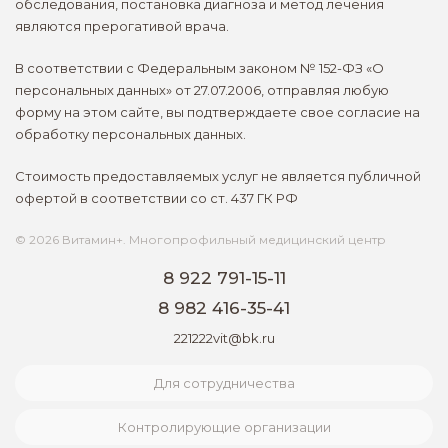
Медицинские осмотры и справки
обследования, постановка диагноза и метод лечения
Документы
являются прерогативой врача.
Другие услуги
Корпоративным клиентам
В соответствии с Федеральным законом № 152-ФЗ «О
персональных данных» от 27.07.2006, отправляя любую
форму на этом сайте, вы подтверждаете свое согласие на
обработку персональных данных.
Стоимость предоставляемых услуг не является публичной
офертой в соответствии со ст. 437 ГК РФ
© 2026 Витамин+. Многопрофильный медицинский центр
8 922 791-15-11
8 982 416-35-41
221222vit@bk.ru
Для сотрудничества
Контролирующие организации