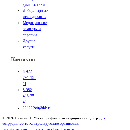
диагностики
Лабораторные
исследования
Медицинские
осмотры и
справки
Другие
услуги
Контакты
8 922
791-15-
11
8 982
416-35-
41
221222vit@bk.ru
© 2026 Витамин+. Многопрофильный медицинский центр
Для
сотрудничества
Контролирующие организации
Разработка сайта — агентство СайтЭксперт