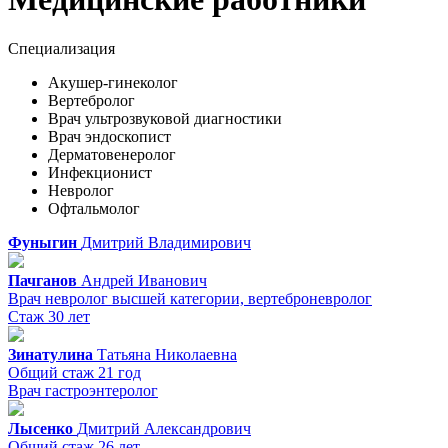
Специализация
Акушер-гинеколог
Вертебролог
Врач ультрозвуковой диагностики
Врач эндоскопист
Дерматовенеролог
Инфекционист
Невролог
Офтальмолог
Фуныгин
Дмитрий
Владимирович
Пачганов
Андрей
Иванович
Врач невролог высшей категории, вертеброневролог
Стаж 30 лет
Зинатулина
Татьяна
Николаевна
Общий стаж 21 год
Врач гастроэнтеролог
Лысенко
Дмитрий
Александрович
Общий стаж 26 лет