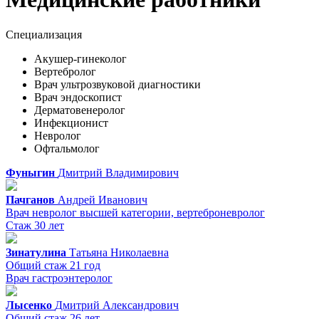
Специализация
Акушер-гинеколог
Вертебролог
Врач ультрозвуковой диагностики
Врач эндоскопист
Дерматовенеролог
Инфекционист
Невролог
Офтальмолог
Фуныгин
Дмитрий
Владимирович
Пачганов
Андрей
Иванович
Врач невролог высшей категории, вертеброневролог
Стаж 30 лет
Зинатулина
Татьяна
Николаевна
Общий стаж 21 год
Врач гастроэнтеролог
Лысенко
Дмитрий
Александрович
Общий стаж 26 лет