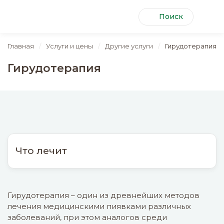
Поиск
Главная
Услуги и цены
Другие услуги
Гирудотерапия
Гирудотерапия
Что лечит
Показания к назначению медицинских
пиявок:
Гирудотерапия – один из древнейших методов
1. В кардиологии:
лечения медицинскими пиявками различных
заболеваний, при этом аналогов среди