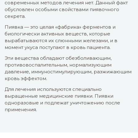
артериальная гипертензия
современных методов лечения нет. Данный факт
обусловлен особыми свойствами пиявочного
ишемическая болезнь сердца
секрета.
атеросклероз
Пиявка — это целая «фабрика» ферментов и
биологически активных веществ, которые
2. В гинекологии:
вырабатываются их слюнными железами, и в
момент укуса поступают в кровь пациента.
эндометриоз
Эти вещества обладают обезболивающим,
миомы
противовоспалительным, нормализующим
воспалительные заболевания малого таза
давление, иммуностимулирующим, разжижающим
кровь эффектом.
спаечная болезнь малого таза
Для лечения используются специально
3. В урологии: простатит.
выращенные медицинские пиявки. Пиявки
одноразовые и подлежат уничтожению после
4. В неврологии:
применения.
остеохондрозы
мигрень