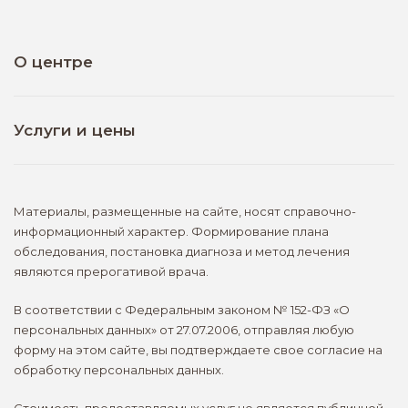
артрозы
7. Воспалительные процессы различной
О центре
этиологии: гинекология, хирургия, урология,
неврология, гастроэнтерология,
Новости
пульмонология.
Отзывы
Услуги и цены
8. Профилактика инсультов и инфарктов.
Вакансии
Консультативный приём специалистов
Лицензии
9. В оториноларингологии: гайморит, отит.
Инструментальные методы диагностики
О компании
Материалы, размещенные на сайте, носят справочно-
10. В травматологии: ускоряет восстановление
Лабораторные исследования
информационный характер. Формирование плана
Контакты
после переломов.
Медицинские осмотры и справки
обследования, постановка диагноза и метод лечения
Документы
являются прерогативой врача.
Другие услуги
Корпоративным клиентам
В соответствии с Федеральным законом № 152-ФЗ «О
персональных данных» от 27.07.2006, отправляя любую
форму на этом сайте, вы подтверждаете свое согласие на
обработку персональных данных.