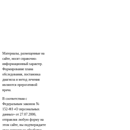
Материалы, размещенные на
сайте, носят справочно-
информационный характер.
Формирование плана
обследования, постановка
диагноза и метод лечения
являются прерогативой
врача.
В соответствии с
Федеральным законом №
152-ФЗ «О персональных
данных» от 27.07.2006,
отправляя любую форму на
этом сайте, вы подтверждаете
свое согласие на обработку