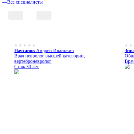
—
Все специалисты
Пачганов
Андрей
Иванович
Зин
Врач невролог высшей категории,
Общи
вертеброневролог
Врач
Стаж 30 лет