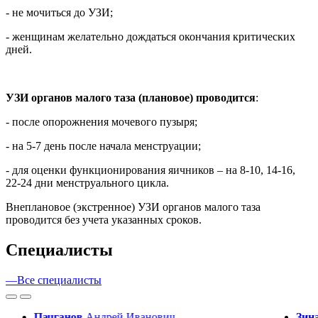
- не мочиться до УЗИ;
- женщинам желательно дождаться окончания критических
дней.
УЗИ органов малого таза (плановое) проводится
:
- после опорожнения мочевого пузыря;
- на 5-7 день после начала менструации;
- для оценки функционирования яичников – на 8-10, 14-16,
22-24 дни менструального цикла.
Внеплановое (экстренное) УЗИ органов малого таза
проводится без учета указанных сроков.
Cпециалисты
—
Все специалисты
Пачганов
Андрей
Иванович
Зин