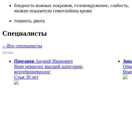
бледность кожных покровов, головокружение, слабость,
низкие показатели гемоглобина крови
тошнота, рвота
Cпециалисты
—
Все специалисты
Пачганов
Андрей
Иванович
Зин
Врач невролог высшей категории,
Общи
вертеброневролог
Врач
Стаж 30 лет