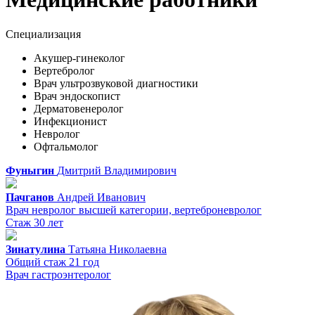
Специализация
Акушер-гинеколог
Вертебролог
Врач ультрозвуковой диагностики
Врач эндоскопист
Дерматовенеролог
Инфекционист
Невролог
Офтальмолог
Фуныгин
Дмитрий
Владимирович
Пачганов
Андрей
Иванович
Врач невролог высшей категории, вертеброневролог
Стаж 30 лет
Зинатулина
Татьяна
Николаевна
Общий стаж 21 год
Врач гастроэнтеролог