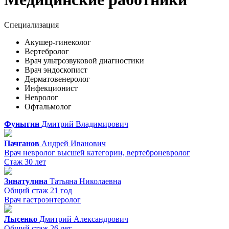
Специализация
Акушер-гинеколог
Вертебролог
Врач ультрозвуковой диагностики
Врач эндоскопист
Дерматовенеролог
Инфекционист
Невролог
Офтальмолог
Фуныгин
Дмитрий
Владимирович
Пачганов
Андрей
Иванович
Врач невролог высшей категории, вертеброневролог
Стаж 30 лет
Зинатулина
Татьяна
Николаевна
Общий стаж 21 год
Врач гастроэнтеролог
Лысенко
Дмитрий
Александрович
Общий стаж 26 лет