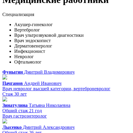
Специализация
Акушер-гинеколог
Вертебролог
Врач ультрозвуковой диагностики
Врач эндоскопист
Дерматовенеролог
Инфекционист
Невролог
Офтальмолог
Фуныгин
Дмитрий
Владимирович
Пачганов
Андрей
Иванович
Врач невролог высшей категории, вертеброневролог
Стаж 30 лет
Зинатулина
Татьяна
Николаевна
Общий стаж 21 год
Врач гастроэнтеролог
Лысенко
Дмитрий
Александрович
Общий стаж 26 лет